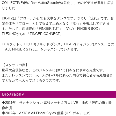
COLLECTIVE)後のDarkMatterSquadが体系化し、そのビデオが世界に広ま
りました。
DIGITZは「フロー」がとても大事なダンスです。つまり「流れ」です。音
楽全体を「フロー」として捉えて止めどなく「流れ」を表現して行きま
す。そして、西海岸の「FINGER TUT」、NYの「FINGER BOX」、
FLEXINGからの「FINGER CONNECT」。
TUT(タット)、LIQUID(リキッド)ダンス、DIGITZ(ディジッツ)ダンス、この
「ALL FINGER STYLE」をレッスンしていきます。
【スタッフの声】
世界大会優勝など、このジャンルにおいて日本を代表する先生です。
また、レッスンでは一人一人のレベルにあった内容で初心者から経験者ま
でどなたでも入って頂けるクラスです。
Biography
◆2011年 サカナクション 幕張メッセ２万人LIVE 曲名「仮面の街」映
像出演
◆2012年 AXIOM All Finger Styles 優勝 (U.S ボルチモア)