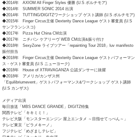
◆2014年 AXIOM All Finger Styles 優勝 (U.S ボルチモア)
◆2014年 SUMMER SONIC 2014 出演
◆2014年 TUTTING/DIGITZワークショップ ゲスト講師 (U.S ボルチモア)
◆2015年 Finger Circus主催 Dexterity Dance League ゲスト審査員 (U.S
サンフランシスコ)
◆2017年 Pizza Hut China CM出演
◆2017年 ニチバン ケアリーヴ WEB CM出演&振り付け
◆2018年 SexyZone ライブツアー「repainting Tour 2018」luv manifesto
振付担当
◆2018年 Finger Circus主催 Dexterity Dance League ゲストパフォーマン
ス・ゲスト審査員 (U.S ニューヨーク)
◆2018年 House of XTRAVAGANZA 公認ダンサーに抜擢
◆2018年 アメリカ/カンザス州
「Equilibriumevent」ゲストパフォーマンス&ワークショップ ゲスト講師
(U.S カンザス)
メディア出演
毎日放送「MBS DANCE GRANDE」DIGITZ特集
関西テレビ「キキミミ！」
テレビ大阪「モンスターエンジン 屋上エンタメ ～目指せてっぺん～」
テレビ東京「ピラメキーノ」
フジテレビ「めざましテレビ」